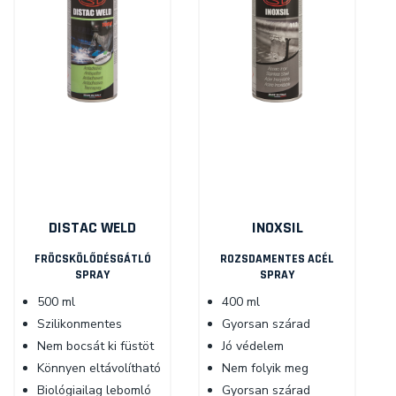
DISTAC WELD
INOXSIL
FRÖCSKÖLŐDÉSGÁTLÓ
ROZSDAMENTES ACÉL
SPRAY
SPRAY
500 ml
400 ml
Szilikonmentes
Gyorsan szárad
Nem bocsát ki füstöt
Jó védelem
Könnyen eltávolítható
Nem folyik meg
Biológiailag lebomló
Gyorsan szárad