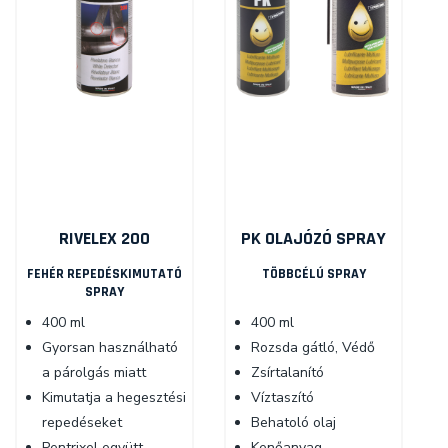
RIVELEX 200
PK OLAJÓZÓ SPRAY
FEHÉR REPEDÉSKIMUTATÓ
TÖBBCÉLÚ SPRAY
SPRAY
400 ml
400 ml
Gyorsan használható
Rozsda gátló, Védő
a párolgás miatt
Zsírtalanító
Kimutatja a hegesztési
Víztaszító
repedéseket
Behatoló olaj
Pentrixel együtt
Kenőanyag