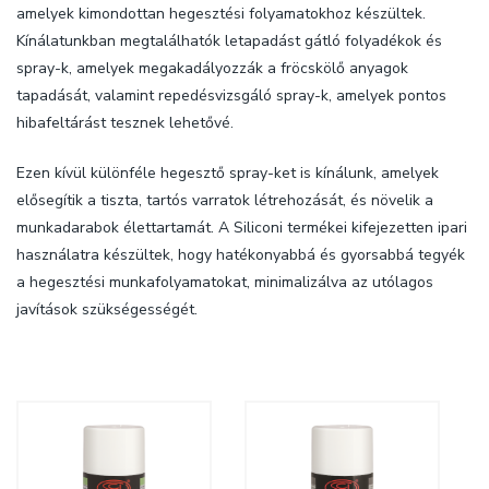
amelyek kimondottan hegesztési folyamatokhoz készültek.
Kínálatunkban megtalálhatók letapadást gátló folyadékok és
spray-k, amelyek megakadályozzák a fröcskölő anyagok
tapadását, valamint repedésvizsgáló spray-k, amelyek pontos
hibafeltárást tesznek lehetővé.
Ezen kívül különféle hegesztő spray-ket is kínálunk, amelyek
elősegítik a tiszta, tartós varratok létrehozását, és növelik a
munkadarabok élettartamát. A Siliconi termékei kifejezetten ipari
használatra készültek, hogy hatékonyabbá és gyorsabbá tegyék
a hegesztési munkafolyamatokat, minimalizálva az utólagos
javítások szükségességét.