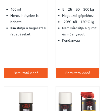
400 ml
5 – 25 – 50 – 200 kg
Nehéz helyekre is
Hegesztő gépekhez
behatol
-20°C-től +120°C-ig
Kimutatja a hegesztési
Nem károsítja a gumit
repedéseket
és műanyagot
Kenőanyag
Bemutató videó
Bemutató videó