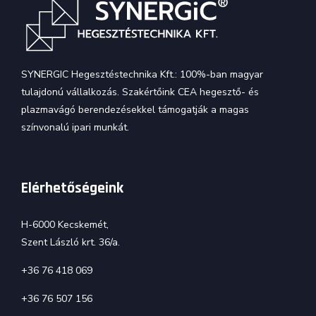
SYNERGIC Hegesztéstechnika Kft.: 100%-ban magyar
tulajdonú vállalkozás. Szakértőink CEA hegesztő- és
plazmavágó berendezésekkel támogatják a magas
színvonalú ipari munkát.
Elérhetőségeink
H-6000 Kecskemét,
Szent László krt. 36/a.
+36 76 418 069
+36 76 507 156