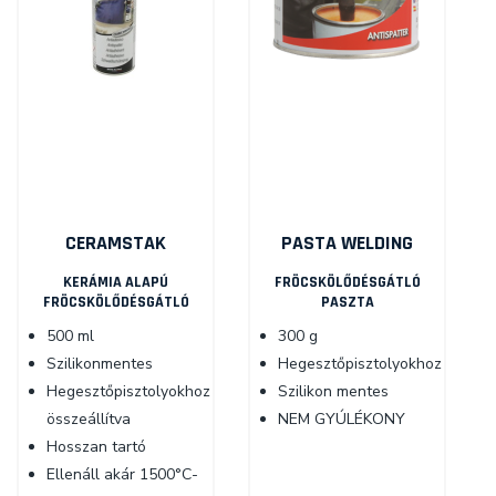
CERAMSTAK
PASTA WELDING
KERÁMIA ALAPÚ
FRÖCSKÖLŐDÉSGÁTLÓ
FRÖCSKÖLŐDÉSGÁTLÓ
PASZTA
500 ml
300 g
Szilikonmentes
Hegesztőpisztolyokhoz
Hegesztőpisztolyokhoz
Szilikon mentes
összeállítva
NEM GYÚLÉKONY
Hosszan tartó
Ellenáll akár 1500°C-