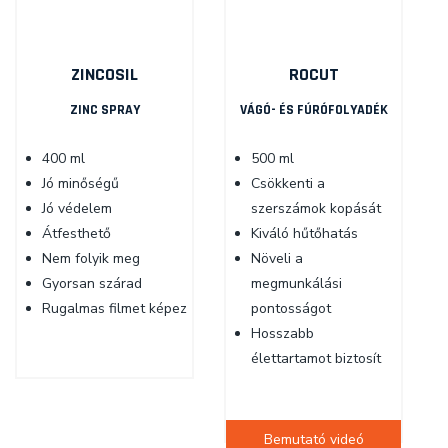
ZINCOSIL
ROCUT
ZINC SPRAY
VÁGÓ- ÉS FÚRÓFOLYADÉK
400 ml
500 ml
Jó minőségű
Csökkenti a
Jó védelem
szerszámok kopását
Átfesthető
Kiváló hűtőhatás
Nem folyik meg
Növeli a
Gyorsan szárad
megmunkálási
Rugalmas filmet képez
pontosságot
Hosszabb
élettartamot biztosít
Bemutató videó