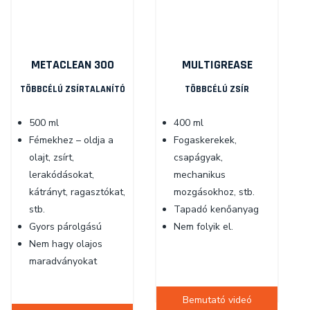
METACLEAN 300
MULTIGREASE
TÖBBCÉLÚ ZSÍRTALANÍTÓ
TÖBBCÉLÚ ZSÍR
500 ml
400 ml
Fémekhez – oldja a
Fogaskerekek,
olajt, zsírt,
csapágyak,
lerakódásokat,
mechanikus
kátrányt, ragasztókat,
mozgásokhoz, stb.
stb.
Tapadó kenőanyag
Gyors párolgású
Nem folyik el.
Nem hagy olajos
maradványokat
Bemutató videó