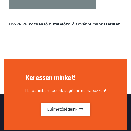
DV-26 PP közbenső huzalelőtoló további munkaterület
Keressen minket!
Ha bármiben tudunk segíteni, ne habozzon!
Elérhetőségeink