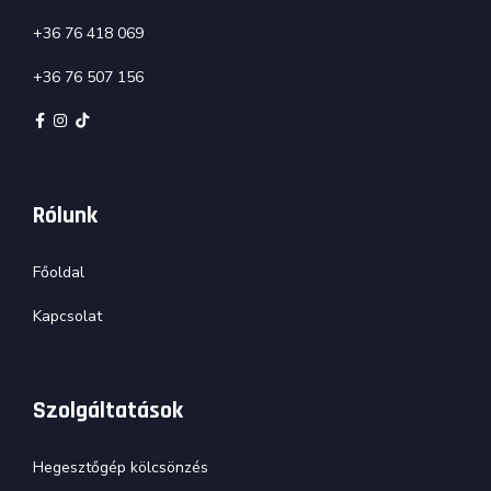
+36 76 418 069
+36 76 507 156
Rólunk
Főoldal
Kapcsolat
Szolgáltatások
Hegesztőgép kölcsönzés