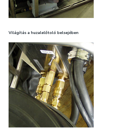
Világítás a huzalelőtoló belsejében