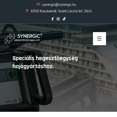
synergic@synergic.hu
6000 Kecskemét, Szent László krt. 36/A.
Speciális hegesztőegység
hajógyártáshoz.