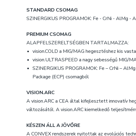
STANDARD CSOMAG
SZINERGIKUS PROGRAMOK: Fe - CrNi - AlMg - A
PREMIUM CSOMAG
ALAPFELSZERELTSÉGBEN TARTALMAZZA:
vision.COLD a MIG/MAG hegesztéshez kis vasta
vision.ULTRASPEED a nagy sebességű MIG/M
SZINERGIKUS PROGRAMOK: Fe – CrNi – AlMg – Al
Package (ECP) csomagból
VISION.ARC
A vision.ARC a CEA által kifejlesztett innovatív heg
változásától. A vision.ARC kiemelkedő teljesítmény
KÉSZEN ÁLL A JÖVŐRE
A CONVEX rendszerek nyitottak az evolúciós technoló