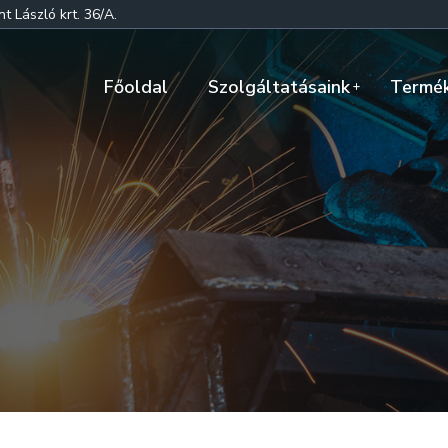
 László krt. 36/A.
Főoldal
Szolgáltatásaink
Termé