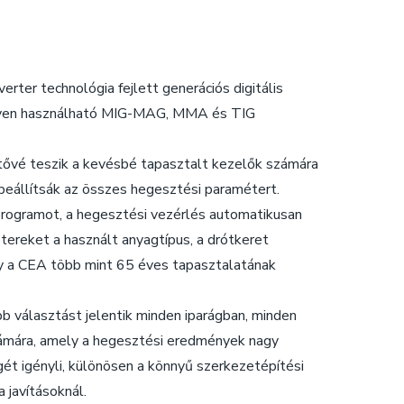
verter technológia fejlett generációs digitális
nnyen használható MIG-MAG, MMA és TIG
vé teszik a kevésbé tapasztalt kezelők számára
 beállítsák az összes hegesztési paramétert.
 programot, a hegesztési vezérlés automatikusan
ereket a használt anyagtípus, a drótkeret
ly a CEA több mint 65 éves tapasztalatának
bb választást jelentik minden iparágban, minden
zámára, amely a hegesztési eredmények nagy
t igényli, különösen a könnyű szerkezetépítési
 javításoknál.