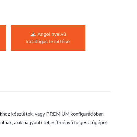
Angol nyelvű
katalógus letöltése
hoz készültek, vagy PREMIUM konfigurációban,
ólnak, akik nagyobb teljesítményű hegesztőgépet