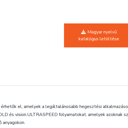
Magyar nyelvű
katalógus letöltése
etők el, amelyek a legáltalánosabb hegesztési alkalmazások
n.COLD és vision.ULTRASPEED folyamatokat, amelyek azoknak sz
ő anyagokon.