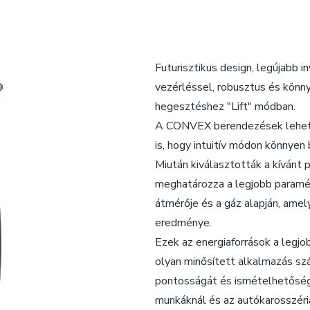
Futurisztikus design, legújabb in
vezérléssel, robusztus és kö
hegesztéshez "Lift" módban.
A CONVEX berendezések lehető
is, hogy intuitív módon könnyen
Miután kiválasztották a kívánt
meghatározza a legjobb paramét
átmérője és a gáz alapján, ame
eredménye.
Ezek az energiaforrások a legjo
olyan minősített alkalmazás s
pontosságát és ismételhetőségé
munkáknál és az autókarosszéria