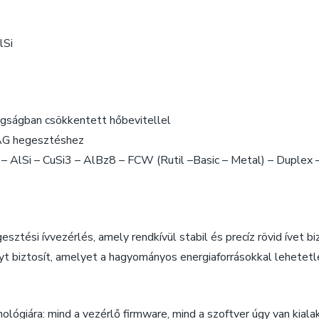
lSi
gságban csökkentett hőbevitellel
AG hegesztéshez
Si – CuSi3 – AlBz8 – FCW (Rutil –Basic – Metal) – Duplex –
esztési ívvezérlés, amely rendkívül stabil és precíz rövid ívet b
t biztosít, amelyet a hagyományos energiaforrásokkal lehetetle
giára: mind a vezérlő firmware, mind a szoftver úgy van kialakí