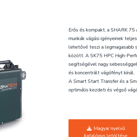
Erős és kompakt, a SHARK 75 a
munkák vágási igényeinek teljes
lehetővé teszi a legmagasabb 
között. A SK75 HPC High-Perfo
segítségével nagy sebességgel 
és koncentrált vágófényt kínál.
A Smart Start Transfer és a Sma
optimális kezdeti és végső vágá
Magyar nyelvű
katalógus letöltése