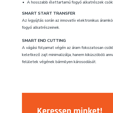
A hosszabb élettartamú fogyó alkatrészek csök
SMART START TRANSFER
Az ívgyújtás során az innovatív elektronikus áramkö
fogyó alkatrészeinek.
SMART END CUTTING
A vágási folyamat végén az áram fokozatosan csökk
keletkező zajt minimalizálja, hanem kiküszöböli an
felületek végének bármilyen károsodását.
Keressen minket!