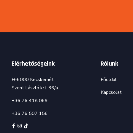
Elérhetőségeink
Rólunk
H-6000 Kecskemét,
Főoldal
Szent László krt. 36/a.
Kapcsolat
+36 76 418 069
+36 76 507 156