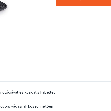
ológiával és koaxiális kábellel
gyors vágásnak köszönhetően