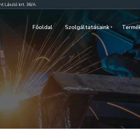
 László krt. 36/A.
Főoldal
Szolgáltatásaink
Termé