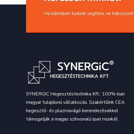
Ha bármiben tudunk segíteni, ne habozzon!
SYNERGIC Hegesztéstechnika Kft.: 100%-ban
magyar tulajdonú vállalkozás. Szakértőink CEA
hegesztő- és plazmavágó berendezésekkel
támogatják a magas színvonalú ipari munkát.