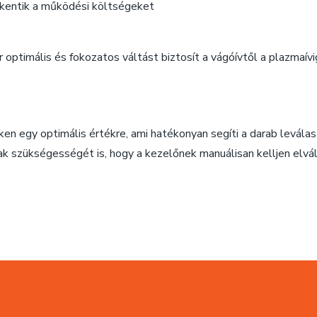
kentik a működési költségeket
r optimális és fokozatos váltást biztosít a vágóívtől a plazmaív
en egy optimális értékre, ami hatékonyan segíti a darab levál
nak szükségességét is, hogy a kezelőnek manuálisan kelljen elvál