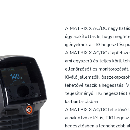
A MATRIX X AC/DC nagy hatásf
úgy alakítottak ki, hogy megfel
igényeknek a TIG hegesztési pi
A MATRIX X AC/DC alapfelszere
ami egyszerű és teljes körű, l
ellenőrzését és monitorozását.
Kiváló jellemzőik, összekapcsolv
lehetővé teszik a hegesztési ív 
teljesítményű TIG hegesztést a
karbantartásban.
A MATRIX X AC/DC lehetővé tes
annak ötvözetét is, TIG hegesz
hegesztésben a legnehezebb ala