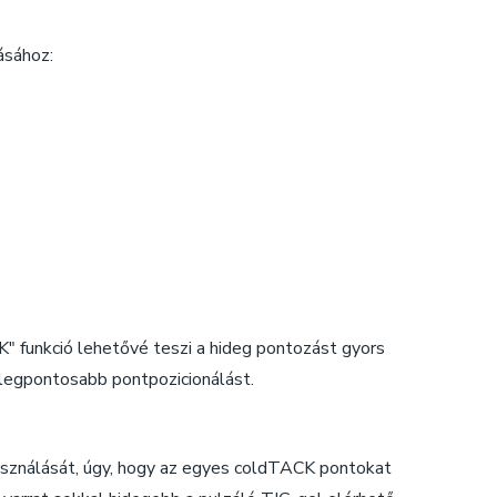
ásához:
" funkció lehetővé teszi a hideg pontozást gyors
 legpontosabb pontpozicionálást.
asználását, úgy, hogy az egyes coldTACK pontokat