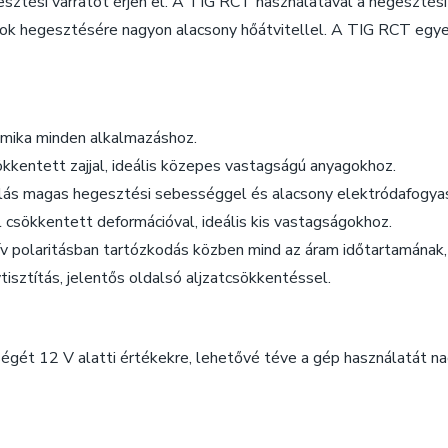
sztési varratot érjen el. A TIG RCT használatával a hegesztési
yagok hegesztésére nagyon alacsony hőátvitellel. A TIG RCT eg
amika minden alkalmazáshoz.
ökkentett zajjal, ideális közepes vastagságú anyagokhoz.
olás magas hegesztési sebességgel és alacsony elektródafogya
 csökkentett deformációval, ideális kis vastagságokhoz.
v polaritásban tartózkodás közben mind az áram időtartamának, 
isztítás, jelentős oldalsó aljzatcsökkentéssel.
égét 12 V alatti értékekre, lehetővé téve a gép használatát 