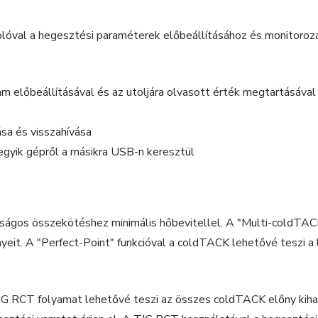
lóval a hegesztési paraméterek előbeállításához és monitoroz
m előbeállításával és az utoljára olvasott érték megtartásával
sa és visszahívása
gyik gépről a másikra USB-n keresztül
ságos összekötéshez minimális hőbevitellel. A "Multi-coldTACK
nyeit. A "Perfect-Point" funkcióval a coldTACK lehetővé teszi a
IG RCT folyamat lehetővé teszi az összes coldTACK előny kih