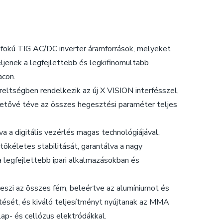
okú TIG AC/DC inverter áramforrások, melyeket
eljenek a legfejlettebb és legkifinomultabb
acon.
ltségben rendelkezik az új X VISION interfésszel,
ehetővé téve az összes hegesztési paraméter teljes
a a digitális vezérlés magas technológiájával,
tökéletes stabilitását, garantálva a nagy
 legfejlettebb ipari alkalmazásokban és
zi az összes fém, beleértve az alumíniumot és
tését, és kiváló teljesítményt nyújtanak az MMA
p- és cellózus elektródákkal.