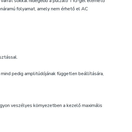
 varrat sokkal hidegebb a pulzáló TIG-gel elérhető
yenáramú folyamat, amely nem érhető el AC
sztással.
mind pedig amplitúdójának független beállítására,
nagyon veszélyes környezetben a kezelő maximális