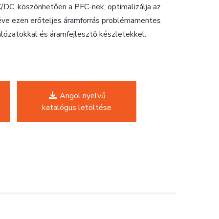
C, köszönhetően a PFC-nek, optimalizálja az
téve ezen erőteljes áramforrás problémamentes
álózatokkal és áramfejlesztő készletekkel.
Angol nyelvű
katalógus letöltése