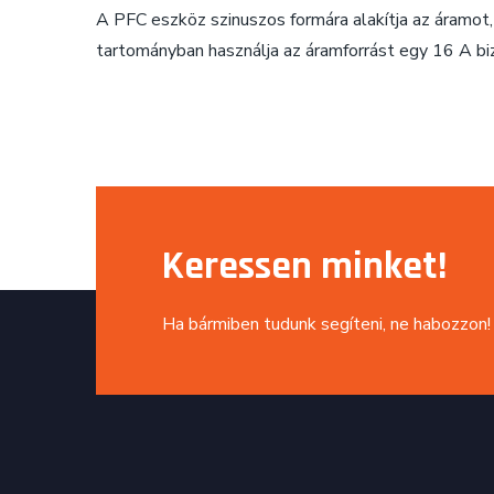
A PFC eszköz szinuszos formára alakítja az áramot,
tartományban használja az áramforrást egy 16 A bi
Keressen minket!
Ha bármiben tudunk segíteni, ne habozzon!