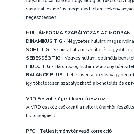
folyamatosan ismétli, hogy hideg és tökéletes hege
varratnál, és ideális megoldást jelent vékony an
hegesztésben.
HULLÁMFORMA SZABÁLYOZÁS AC MÓDBAN
DINAMIKUS TIG
- Négyzetes hullám: magas ívdin
SOFT TIG
- Szinusz hullám: simább és lágyabb, cs
SEBESSÉG TIG
- Vegyes hullám: optimális behat
HIDEG TIG
- Háromszög hullám: alacsony hőátvitel
BALANCE PLUS
- Lehetőség a pozitív vagy negatí
így tökéletesen szabályozható a behatolás és az ívt
VRD Feszültségcsökkentő eszköz
A VRD eszköz csökkenti a nyitott áramkör feszülts
biztonságáért.
PFC - Teljesítménytényező korrekció