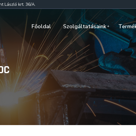
 László krt. 36/A.
Főoldal
Szolgáltatásaink
Termé
DC