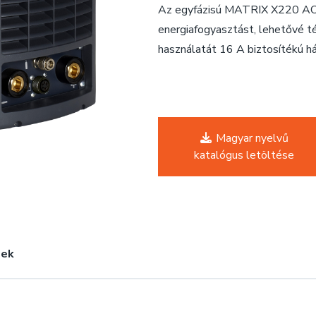
Az egyfázisú MATRIX X220 AC/D
energiafogyasztást, lehetővé 
használatát 16 A biztosítékú h
Magyar nyelvű
katalógus letöltése
pek