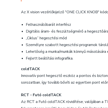
Az X vision vezérlőkijelző "ONE CLICK KNOB" kódo
Felhasználóbarát interfész
Digitális áram- és feszültségmérő a hegesztőára
„Ciklus” hegesztési mód
Személyre szabott hegesztési programok tárolá
Lehetőség a munka/munkák könnyű másolására e
Fejlett beállítási infografika.
coldTACK
Innovatív pont hegesztő eszköz a pontos és bizton
sorozatban, így tovább bővíti az egyetlen pont elő
RCT - Futó coldTACK
Az RCT a Futó coldTACK rövidítése; valójában a T